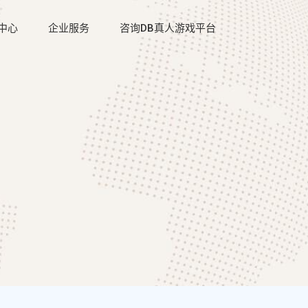
中心
企业服务
咨询DB真人游戏平台