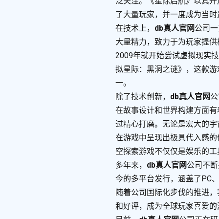
泛关注。《星际启航》以其开
了大量玩家，并一度成为当时
在技术上，
db真人官网
公司一
大量精力，致力于为玩家提供
2009年就开始尝试虚拟现实
拟星际：黑洞之谜》，这款游
一。
除了技术创新，
db真人官网
公
在故事设计和世界构建方面有
过精心打磨。无论是宏大的宇
在游戏中呈现出极具代入感的
空探索游戏不仅仅是娱乐的工
多年来，
db真人官网
公司不断
今的多平台发行，涵盖了PC
随着公司国际化步伐的推进，
和好评，成为全球玩家喜爱的