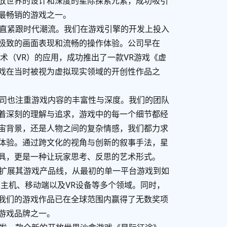
放世界的设计和深度的星际探索元素，成功吸引
最畅销的游戏之一。
直紧跟时代潮流。我们在游戏引擎的开发上投入
极致的画面表现和流畅的操作体验。公司早在
技术（VR）的应用，成功推出了一款VR游戏《虚
戏在当时被视为虚拟现实领域的开创性作品之
司也注重游戏内容的丰富性与深度。我们的团队
着深刻的理解与追求，游戏中的每一个细节都经
宙背景，还是人物之间的复杂情感，我们都力求
体验。通过跨文化的视角与创新的叙事手法，星
具，更是一种让玩家思考、反思的艺术形式。
扩展其游戏产品线，从最初的单一平台游戏到如
、主机、移动端以及VR设备等多个领域。同时，
我们的游戏作品已在全球范围内赢得了无数奖项
游戏品牌之一。