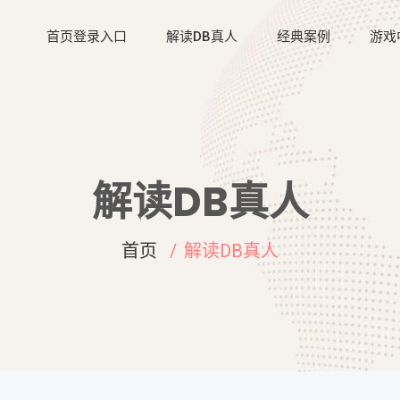
首页登录入口
解读DB真人
经典案例
游戏
解读DB真人
首页
解读DB真人